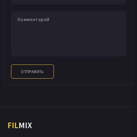
Камилла Пасифико
Массимо Феррони
Чечилия Каприотти
Руджеро Кара
Густаво Фриджерио
Кристиана Палаццони
Джакомо Фадда
Алессио Цуккини
Алессандро Талларида
Мариэлла Милани
Роберта Ронкони
Фабио Массимо Бонини
Брунелла Маттеуччи
Клаудия Смит
Анна Тереза Россини
Гаэтано Амато
Илария Серрато
Нусия Горгоне
Рита Каммарано
Маттео Бонетти
ОТПРАВИТЬ
Антонио Таскини
Виничио Чичери
Даниэль Акон
Стефано Габбана
FIL
MIX