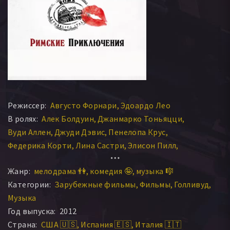
Режиссер:
Августо Форнари
Эдоардо Лео
В ролях:
Алек Болдуин
Джанмарко Тоньяцци
Вуди Аллен
Джуди Дэвис
Пенелопа Крус
Федерика Корти
Лина Састри
Элисон Пилл
Лино Гуанчале
Риккардо Скамарчо
Дэвид Паскуэзи
Жанр:
мелодрама 👫
комедия 🤪
музыка 🎼
Роберто Бениньи
Алессандро Тибери
Категории:
Зарубежные фильмы
Фильмы
Голливуд
Роберто Делла Каза
Орнелла Мути
Музыка
Джулиано Джемма
Джесси Айзенберг
Кэрол Олт
Год выпуска:
2012
Эллен Пейдж
Серджо Солли
Франческо Де Вито
Страна:
США 🇺🇸
Испания 🇪🇸
Италия 🇮🇹
Серджио Бини Бустрик
Паоло Де Вита