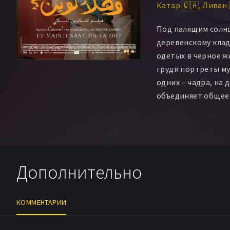
Катар 🇶🇦
Ливан 
Anjo Rihane
Gisèle
Самир Авад
Ziad A
Под палящим солнц
Аннета Бу-Салех
O
деревенскому клад
Юлия Марун
Оксан
одетых в черное 
Cendrella Yammine
груди портреты му
Mounzer Baalbaki
одних – чадра, на д
Georgina El-Zaitrin
объединяет общее 
Joëlle Najem
Moha
роковой и бессмыс
Шарбел Халил
Cha
кладбище кортеж д
Kassem Istanbouli
мусульманскую и х
Georgio Ghawi
Мох
рассказывает о н
Moustapha El Masri
женщин, к какой б
Дополнительно
Анджелика Сале
И
принадлежали, за
Жорж Эби Халил
A
деревню от внешне
Suzane Talhouk
Na
нерушимыми узам
КОММЕНТАРИИ
проявляют чудеса
разрабатывают хи