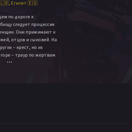
🇱🇧
Египет 🇪🇬
 Smeden
Халил Бу Халил
bou Absi
Oxana Chihane
ем по дороге к
lga Yerofyeyeva
бищу следует процессия
а Белоглазова
женщин. Они прижимают к
Sami Khorjieh
жей, отцов и сыновей. На
Marlein Ziadeh
Marie Skeif
ругих – крест, но их
i
Mona Moukarzel
горе – траур по жертвам
mad Al Sakka
ленной войны. У входа на
dy El-Teeny
елится на две части –
Ахмад Хафез
Жорж Хури
ристианскую. Фильм
аммад Раад
Elie Abou Zeid
есгибаемой решимости
Ali Baajour
Paola Sleiman
ы религии они ни
са Аббуд
Reslan El-Karra
щитить свою семью и
bdel Rahman Billoz
й угрозы. Связанные
thalie Abi-Habib
и дружбы женщины
 изобретательности и
троумные стратегии, дабы