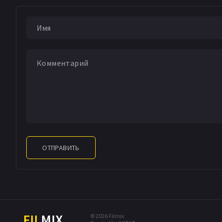
достичь своей цел
мужчин и заставит
различия. Но соб
трагический обор
женщины, чтобы не
остался в живых?
ОТПРАВИТЬ
FIL
MIX
© 2026 Filmix