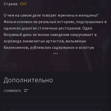
Страна:
СНГ
Владимир Коробейников
Павел Колесников
Алексей Юдников
Ирина Бутанаева
Риана Райсгард
О чем на самом деле говорят мужчины и женщины?
Дмитрий Гройсман
Татьяна Токарева
Фильм основан на реальных историях, подслушанных в
Максим Семеляк
Анна Котова
Соня Урицкая
одном из дорогих столичных ресторанов. Один
безумный день из жизни заведения закручивает в
хороводе знаменитых артистов, вальяжных
бизнесменов, рублёвских содержанок и золотую
молодёжь. Череда эпизодов скреплена историей двух
официантов — толстого и тонкого. Оба они
безнадёжно влюблены: один в свою жену, другой в
чужую. А настоящая любовь рождается на кухне...
Дополнительно