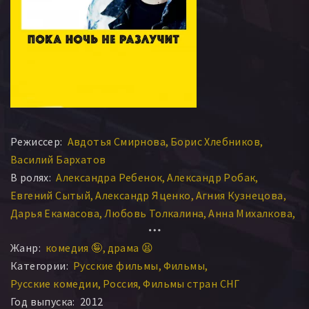
Режиссер:
Авдотья Смирнова
Борис Хлебников
Василий Бархатов
В ролях:
Александра Ребенок
Александр Робак
Евгений Сытый
Александр Яценко
Агния Кузнецова
Дарья Екамасова
Любовь Толкалина
Анна Михалкова
Мария Шалаева
Сергей Шнуров
Максим Лагашкин
Жанр:
комедия 🤪
драма 😫
Денис Косяков
Оксана Фандера
Артем Семакин
Категории:
Русские фильмы
Фильмы
Клавдия Коршунова
Сахат Дурсунов
Василий Уткин
Русские комедии
Россия
Фильмы стран СНГ
Григорий Калинин
Донатас Грудович
Алексей Розин
Год выпуска:
2012
Алиса Хазанова
Алена Долецкая